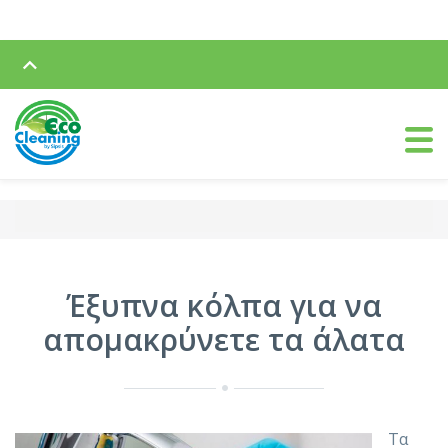
Έξυπνα κόλπα για να
απομακρύνετε τα άλατα
Τα