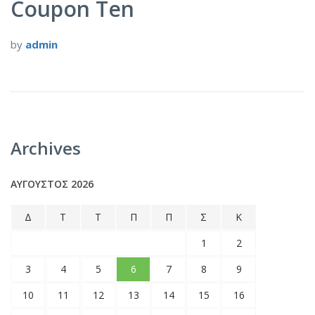
Coupon Ten
by
admin
Archives
ΑΎΓΟΥΣΤΟΣ 2026
Δ
Τ
Τ
Π
Π
Σ
Κ
1
2
3
4
5
6
7
8
9
10
11
12
13
14
15
16